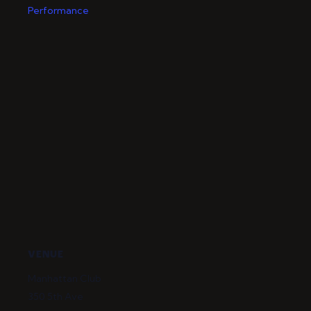
Performance
VENUE
Manhattan Club
350 5th Ave