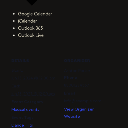
Google Calendar
iCalendar
Outlook 365
Outlook Live
DETAILS
ORGANIZER
Start:
Ashton Porter
Phone
Jun 13, 2024 @ 12:00 am
88001234567
End:
Email
Jun 13, 2027 @ 12:00 am
info@example.com
Event Category:
View Organizer
Musical events
Website
Event Tags:
Dance
,
Hits
,