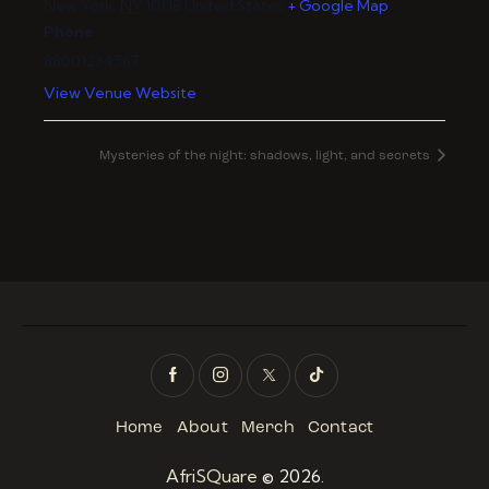
New York
,
NY
10118
United States
+ Google Map
Phone
88001234567
View Venue Website
Mysteries of the night: shadows, light, and secrets
Home
About
Merch
Contact
AfriSQuare
© 2026.