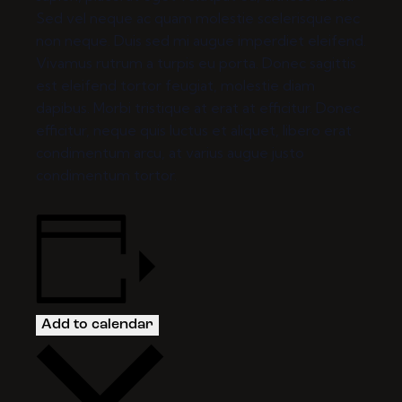
Sed vel neque ac quam molestie scelerisque nec
non neque. Duis sed mi augue imperdiet eleifend.
Vivamus rutrum a turpis eu porta. Donec sagittis
est eleifend tortor feugiat, molestie diam
dapibus. Morbi tristique at erat at efficitur. Donec
efficitur, neque quis luctus et aliquet, libero erat
condimentum arcu, at varius augue justo
condimentum tortor.
Add to calendar