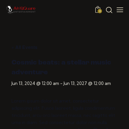
0
« All Events
Cosmic beats: a stellar music
adventure
Jun 13, 2024 @ 12:00 am
-
Jun 13, 2027 @ 12:00 am
Lorem ipsum dolor sit amet, consectetur
adipiscing elit. Fusce laoreet, ligula condimentum
tincidunt, arcu orci laoreet massa, nec sagittis elit
urna in diam. Sed consectetur dolor non nulla