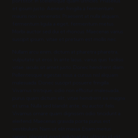
porttitor, in scelerisque quam ultricies. Phasellus
et ipsum justo. Aenean fringilla a fermentum
mauris non venenatis. Praesent at nulla aliquam,
fermentum ligula a eget, fermentum metus.
Morbi auctor sed dui et rhoncus. Maecenas varius
suscipit ipsum, vitae et pretium est mollis nec.
Nullam arcu enim, dictum at pharetra pharetra,
vulputate ut eros. In ante lacus, varius quis facilisis
vitae, iaculis sit amet justo. Donec hendrerit diam.
Pellentesque egestas risus a cursus nisl aliquam
malesuada. Donec suscipit posuere fringilla.
Vivamus tristique, odio non efficitur malesuada,
purus quam dictum elit, vitae hendrerit ex magna
et urna. Nulla sed blandit ante, eu auctor felis.
Vivamus ornare quam dignissim odio tincidunt a
eleifend. Maecenas gravida porta purus est
vestibulum. Nam ut elit massa. Etiam metus
sapien, placerat eget volutpat eu, ultrices id elit.