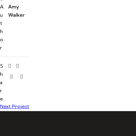
A
Amy
u
Walker
t
h
o
r
S
h
a
r
e
Next Project