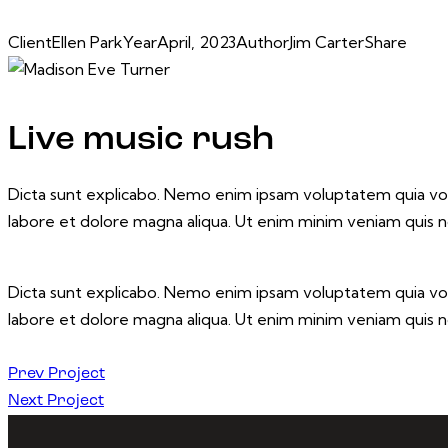
Client
Ellen Park
Year
April, 2023
Author
Jim Carter
Share
Live music rush
Dicta sunt explicabo. Nemo enim ipsam voluptatem quia volup
labore et dolore magna aliqua. Ut enim minim veniam quis 
Dicta sunt explicabo. Nemo enim ipsam voluptatem quia volup
labore et dolore magna aliqua. Ut enim minim veniam quis 
Post
Prev Project
Next Project
navigation